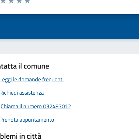
ta 1 stelle su 5
Valuta 2 stelle su 5
Valuta 3 stelle su 5
Valuta 4 stelle su 5
Valuta 5 stelle su 5
tatta il comune
Leggi le domande frequenti
Richiedi assistenza
Chiama il numero 032497012
Prenota appuntamento
blemi in città