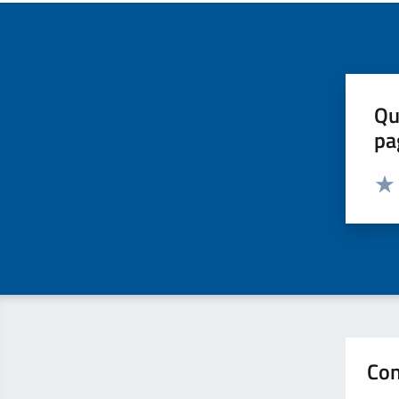
Qu
pa
Valut
Valu
Con