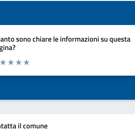
anto sono chiare le informazioni su questa
gina?
a da 1 a 5 stelle la pagina
ta 1 stelle su 5
Valuta 2 stelle su 5
Valuta 3 stelle su 5
Valuta 4 stelle su 5
Valuta 5 stelle su 5
tatta il comune