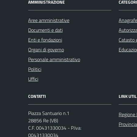
AMMINISTRAZIONE
CATEGORI
Aree amministrative
Anagrafe 
Documenti e dati
Autorizza
Enti e fondazioni
Catasto e
Organi di governo
Educazio
Personale amministrativo
Politici
Uffici
CONTATTI
LINK UTIL
Piazza Santuario n.1
Regione
28856 Re (VB)
Provinci
C.F. 00431330034 - P.Iva:
00431330034