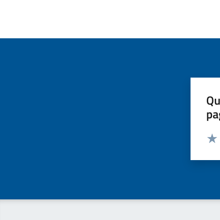
Qu
pa
Valut
Valu