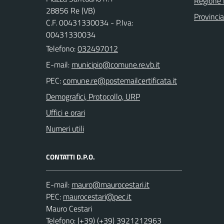
Regione
28856 Re (VB)
Provinci
C.F. 00431330034 - P.Iva:
00431330034
Telefono:
032497012
E-mail:
PEC:
Demografici, Protocollo, URP
Uffici e orari
Numeri utili
CONTATTI D.P.O.
E-mail:
PEC:
Mauro Cestari
Telefono: (+39) (+39) 3921212963