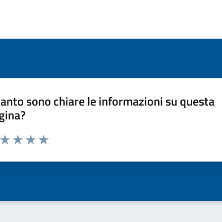
anto sono chiare le informazioni su questa
gina?
a da 1 a 5 stelle la pagina
ta 1 stelle su 5
Valuta 2 stelle su 5
Valuta 3 stelle su 5
Valuta 4 stelle su 5
Valuta 5 stelle su 5