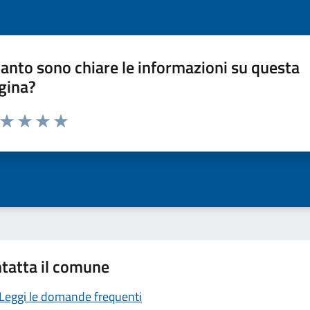
anto sono chiare le informazioni su questa
gina?
a da 1 a 5 stelle la pagina
ta 1 stelle su 5
Valuta 2 stelle su 5
Valuta 3 stelle su 5
Valuta 4 stelle su 5
Valuta 5 stelle su 5
tatta il comune
Leggi le domande frequenti