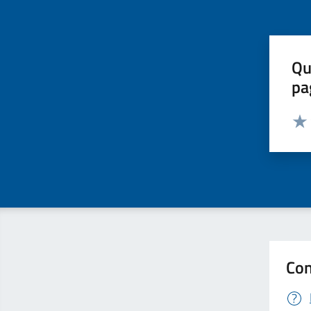
Qu
pa
Valut
Valu
Con