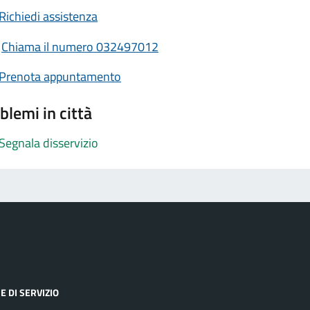
Richiedi assistenza
Chiama il numero 032497012
Prenota appuntamento
blemi in città
Segnala disservizio
E DI SERVIZIO