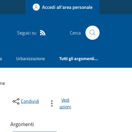
Accedi all'area personale
Seguici su
Cerca
va
Urbanizzazione
Tutti gli argomenti...
one
Vedi
Condividi
azioni
Argomenti