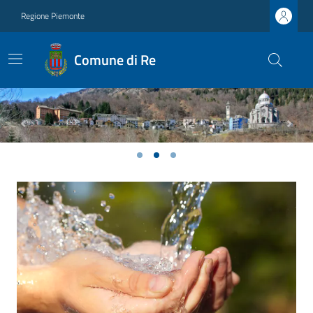
Regione Piemonte
Comune di Re
Previous
Next
Ultime notizie