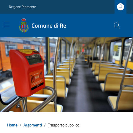
Regione Piemonte
Comune di Re
Home
/
Argomenti
/
Trasporto pubblico