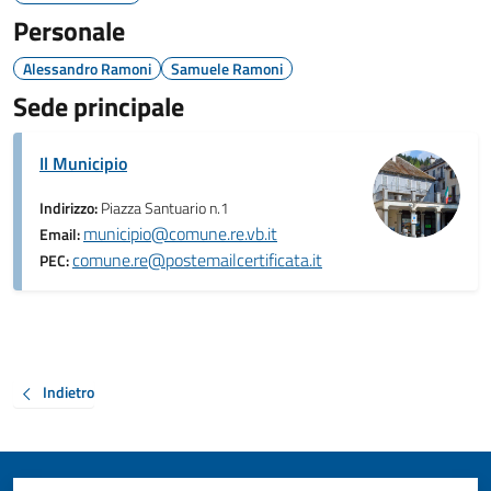
Personale
Alessandro Ramoni
Samuele Ramoni
Sede principale
Il Municipio
Indirizzo:
Piazza Santuario n.1
municipio@comune.re.vb.it
Email:
comune.re@postemailcertificata.it
PEC:
Indietro