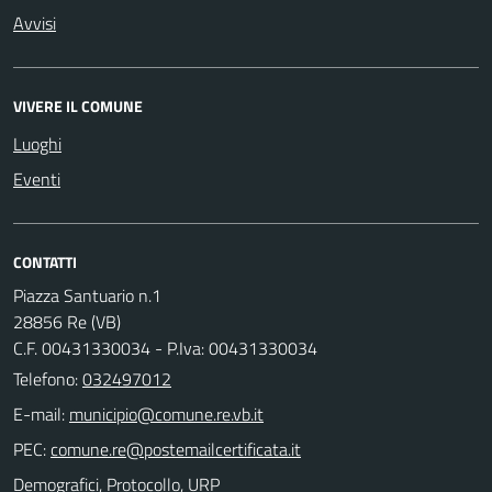
Avvisi
VIVERE IL COMUNE
Luoghi
Eventi
CONTATTI
Piazza Santuario n.1
28856 Re (VB)
C.F. 00431330034 - P.Iva: 00431330034
Telefono:
032497012
E-mail:
PEC:
Demografici, Protocollo, URP