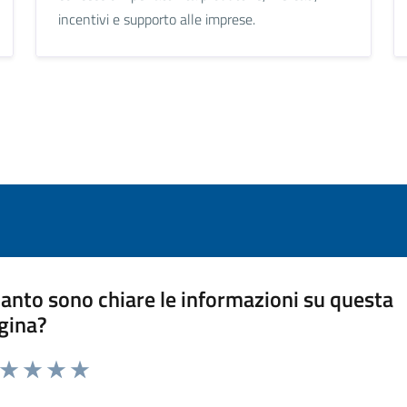
incentivi e supporto alle imprese.
anto sono chiare le informazioni su questa
gina?
a da 1 a 5 stelle la pagina
ta 1 stelle su 5
Valuta 2 stelle su 5
Valuta 3 stelle su 5
Valuta 4 stelle su 5
Valuta 5 stelle su 5