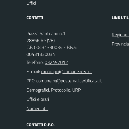
Uffici
CONTATTI
LINK UTIL
Piazza Santuario n.1
Regione
28856 Re (VB)
Provinci
C.F. 00431330034 - P.Iva:
00431330034
Telefono:
032497012
E-mail:
PEC:
Demografici, Protocollo, URP
Uffici e orari
Numeri utili
CONTATTI D.P.O.