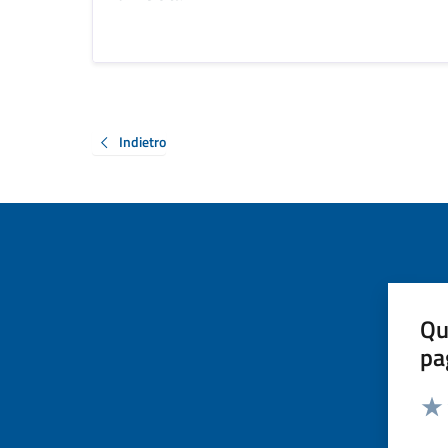
Indietro
Qu
pa
Valut
Valu