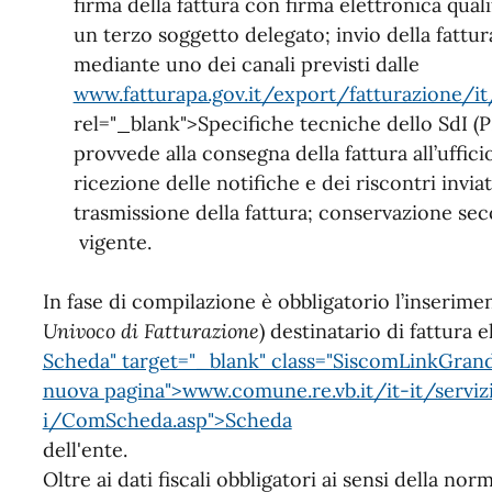
firma della fattura con firma elettronica quali
un terzo soggetto delegato; invio della fattur
mediante uno dei canali previsti dalle
www.fatturapa.gov.it/export/fatturazione/i
rel="_blank">Specifiche tecniche dello SdI (
provvede alla consegna della fattura all’uffici
ricezione delle notifiche e dei riscontri inviati
trasmissione della fattura; conservazione sec
vigente.
In fase di compilazione è obbligatorio l’inserimen
Univoco di Fatturazione
) destinatario di fattura 
Scheda" target="_blank" class="SiscomLinkGrande"
nuova pagina">www.comune.re.vb.it/it-it/serviz
i/ComScheda.asp">Scheda
dell'ente.
Oltre ai dati fiscali obbligatori ai sensi della no