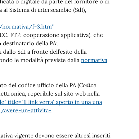
ficata o digitale da parte del fornitore o di
a al Sistema di interscambio (SdI),
t/normativa/f-3.htm"
PEC, FTP, cooperazione applicativa), che
o destinatario della PA;
 dallo SdI a fronte dell’esito della
ondo le modalità previste dalla
normativa
to del codice ufficio della PA (
Codice
elettronica, reperibile sul sito web nella
 title="Il link verra' aperto in una una
i/avere-un-attivita-
rmativa vigente devono essere altresì inseriti