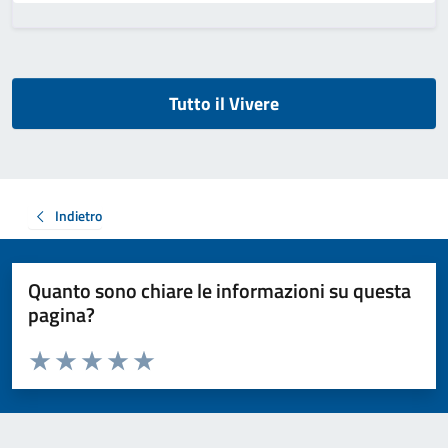
Tutto il Vivere
Indietro
Quanto sono chiare le informazioni su questa
pagina?
Valuta da 1 a 5 stelle la pagina
Valuta 1 stelle su 5
Valuta 2 stelle su 5
Valuta 3 stelle su 5
Valuta 4 stelle su 5
Valuta 5 stelle su 5