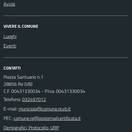
Avvisi
VIVERE IL COMUNE
Luoghi
Eventi
CONTATTI
Piazza Santuario n.1
28856 Re (VB)
C.F. 00431330034 - P.Iva: 00431330034
Telefono:
032497012
E-mail:
PEC:
Demografici, Protocollo, URP