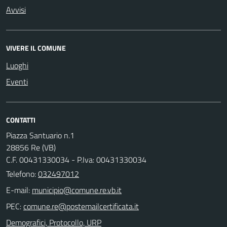
Avvisi
VIVERE IL COMUNE
Luoghi
Eventi
CONTATTI
Piazza Santuario n.1
28856 Re (VB)
C.F. 00431330034 - P.Iva: 00431330034
Telefono:
032497012
E-mail:
PEC:
Demografici, Protocollo, URP