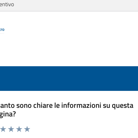
entivo
tro
anto sono chiare le informazioni su questa
gina?
a da 1 a 5 stelle la pagina
ta 1 stelle su 5
Valuta 2 stelle su 5
Valuta 3 stelle su 5
Valuta 4 stelle su 5
Valuta 5 stelle su 5