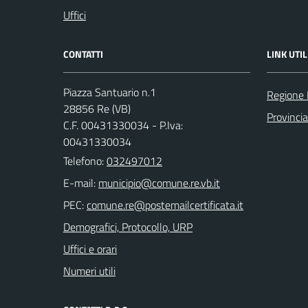
Uffici
CONTATTI
LINK UTIL
Piazza Santuario n.1
Regione
28856 Re (VB)
Provinci
C.F. 00431330034 - P.Iva:
00431330034
Telefono:
032497012
E-mail:
PEC:
Demografici, Protocollo, URP
Uffici e orari
Numeri utili