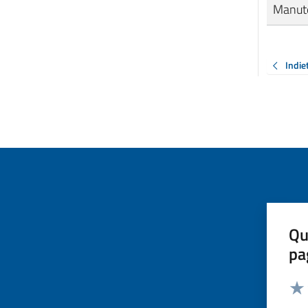
Manut
Indie
Qu
pa
Valut
Valu