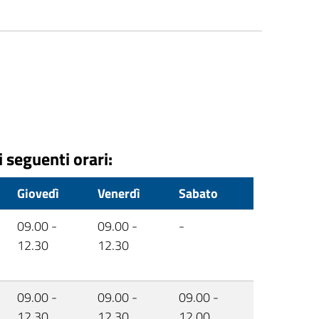
i seguenti orari:
Giovedì
Venerdì
Sabato
09.00 -
09.00 -
-
12.30
12.30
09.00 -
09.00 -
09.00 -
12.30
12.30
12.00