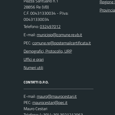
Piazza Santuario n.1
Regione
28856 Re (VB)
Provinci
C.F. 00431330034 - P.Iva:
00431330034
Telefono:
032497012
E-mail:
PEC:
Demografici, Protocollo, URP
Uffici e orari
Numeri utili
CONTATTI D.P.O.
E-mail:
PEC:
Mauro Cestari
Telefono: (+39) (+39) 3921212963