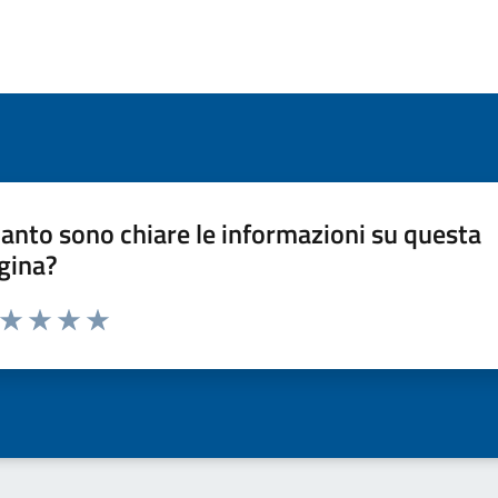
anto sono chiare le informazioni su questa
gina?
a da 1 a 5 stelle la pagina
ta 1 stelle su 5
Valuta 2 stelle su 5
Valuta 3 stelle su 5
Valuta 4 stelle su 5
Valuta 5 stelle su 5