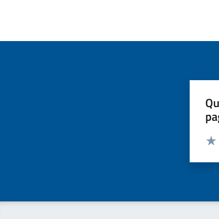
Qu
pa
Valut
Valu