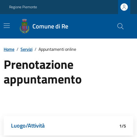
Regione Piemonte
Comune di Re
Home
/
Servizi
/
Appuntamenti online
Prenotazione
appuntamento
Luogo/Attività
Dettagli appuntamento
Richiedente
Data e orario
Riepilogo
1/5