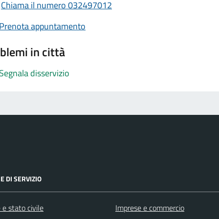
Chiama il numero 032497012
Prenota appuntamento
blemi in città
Segnala disservizio
E DI SERVIZIO
e stato civile
Imprese e commercio