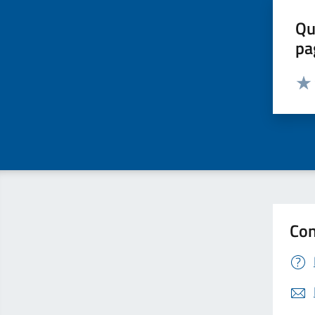
Qu
pa
Valut
Valu
Con