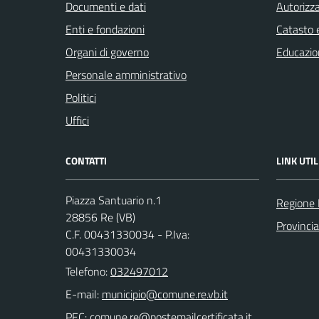
Documenti e dati
Autorizza
Enti e fondazioni
Catasto e
Organi di governo
Educazio
Personale amministrativo
Politici
Uffici
CONTATTI
LINK UTIL
Piazza Santuario n.1
Regione
28856 Re (VB)
Provinci
C.F. 00431330034 - P.Iva:
00431330034
Telefono:
032497012
E-mail:
PEC: