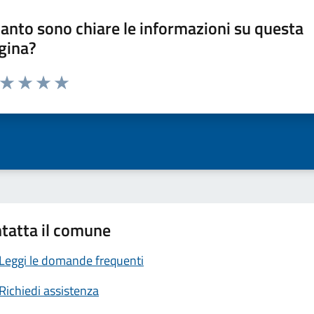
anto sono chiare le informazioni su questa
gina?
a da 1 a 5 stelle la pagina
ta 1 stelle su 5
Valuta 2 stelle su 5
Valuta 3 stelle su 5
Valuta 4 stelle su 5
Valuta 5 stelle su 5
tatta il comune
Leggi le domande frequenti
Richiedi assistenza