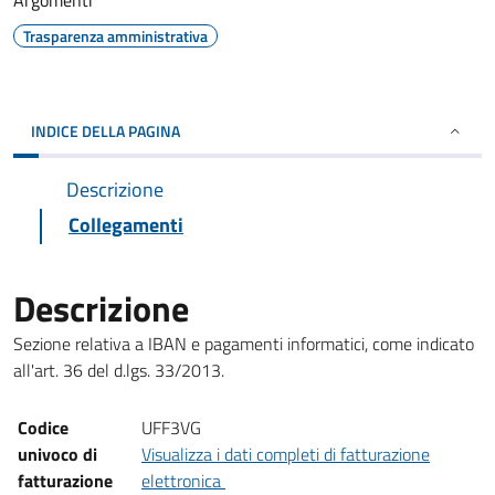
Argomenti
Trasparenza amministrativa
INDICE DELLA PAGINA
Descrizione
Collegamenti
Descrizione
Sezione relativa a IBAN e pagamenti informatici, come indicato
all'art. 36 del d.lgs. 33/2013.
Nome
Descrizione
Codice
UFF3VG
univoco di
Visualizza i dati completi di fatturazione
(Apre il link in una nuova scheda)
fatturazione
elettronica